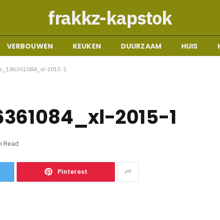
frakkz-kapstok
VERBOUWEN
KEUKEN
DUURZAAM
HUIS
os_186361084_xl-2015-1
6361084_xl-2015-1
n Read
Pinterest