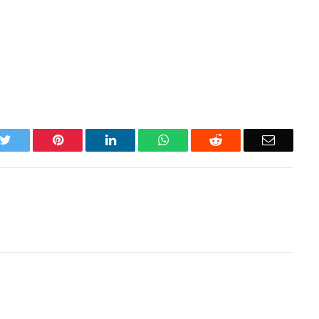
k
Twitter
Pinterest
LinkedIn
WhatsApp
Reddit
Email