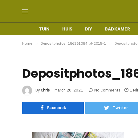
TUIN
HUIS
DIY
BADKAMER
Home
»
Depositphotos_186361084_xl-2015-1
»
Depositphot
Depositphotos_18
By
Chris
March 20, 2021
No Comments
1 Mi
Facebook
Twitter