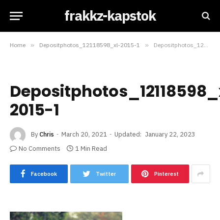
frakkz-kapstok
Home
»
Depositphotos_12118598_xl-2015-1
»
Depositphotos_12118598_xl-2015-1
Depositphotos_12118598_
2015-1
By
Chris
March 20, 2021
Updated:
January 22, 2023
No Comments
1 Min Read
Facebook
Twitter
Pinterest