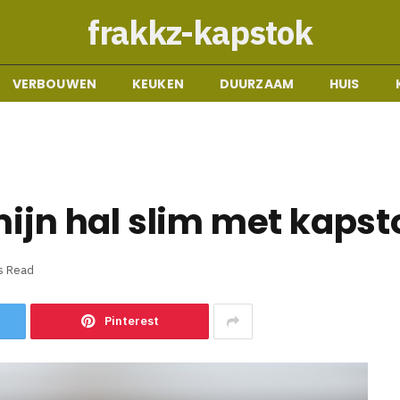
frakkz-kapstok
VERBOUWEN
KEUKEN
DUURZAAM
HUIS
mijn hal slim met kapst
s Read
Pinterest