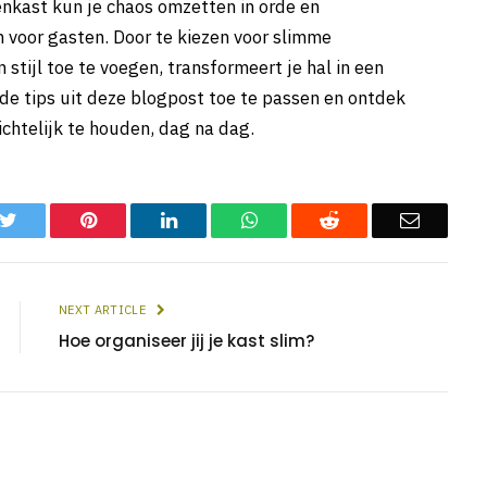
enkast kun je chaos omzetten in orde en
n voor gasten. Door te kiezen voor slimme
stijl toe te voegen, transformeert je hal in een
 de tips uit deze blogpost toe te passen en ontdek
ichtelijk te houden, dag na dag.
k
Twitter
Pinterest
LinkedIn
WhatsApp
Reddit
Email
NEXT ARTICLE
Hoe organiseer jij je kast slim?