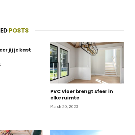
TED
POSTS
r jij je kast
5
PVC vloer brengt sfeer in
elke ruimte
March 20, 2023