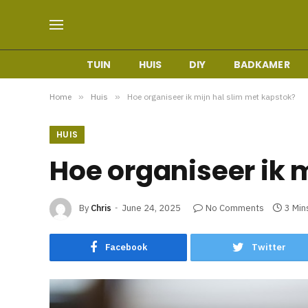
TUIN
HUIS
DIY
BADKAMER
Home
»
Huis
»
Hoe organiseer ik mijn hal slim met kapstok?
HUIS
Hoe organiseer ik 
By
Chris
June 24, 2025
No Comments
3 Min
Facebook
Twitter